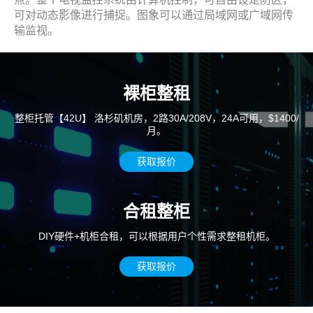
可对动态影像进行捕捉。图象可以通过局域网或广域网传
输监视。
裸柜整租
整柜托管【42U】 洛杉矶机房，2路30A/208V，24A可用，$1400/
月。
获取报价
合租整柜
DIY硬件+机柜合租，可以根据用户个性需求整租机柜。
获取报价