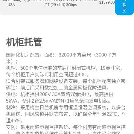
Amsterdam,
机柜 200Mbps 200Mbps PORT 16 Amp 208V
$1399.00
USA
/27 (29 可用) 3Gbps
购
买
机柜托管
国际化机房配置，面积：32000平方英尺（3000平方
米）；
机柜：500个电信标准的前后门封闭式机柜，19英寸宽，
每个机柜用户实际可利用空间超过40U。
适合机架式服务器和网络设备安装；每个机柜配有独立密
码锁；前后门采用数控加工的金属网板保障通风。
供电：机柜提供208V 30A双路冗余供电，最高提供
5kVA，备用2台2.5mVA的N+1应急柴油发电机组。
制冷：采用梅兰日兰机房专用恒温恒湿空调系统，以多台
机组送、回风管道并联式布置，以确保全年恒温22°C，恒
湿45%。
安防：采用闭路电视监控系统，每个机房有闭路电视监控
点。整个电视监控系统由计算机控制，可自由设定防区，