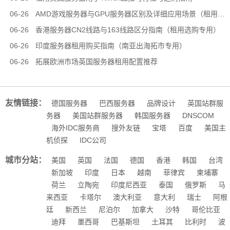
06-26
AMD游戏服务器与GPU服务器区别及详细应用场景（租用选型专用）
06-26
香港服务器CN2线路与163线路区分指南（租用选购专用）
06-26
印度服务器租用购买指南（南亚出海拓市专用）
06-26
拓展欧洲市场英国服务器租用配置推荐
友情链接：
德国服务器
巴西服务器
品牌设计
英国站群服
务器
美国站群服务器
韩国服务器
DNSCOM
海外IDC服务商
搜外友链
宝塔
百度
美国主
机侦探
IDC公司
城市分站：
美国
英国
法国
德国
香港
韩国
台湾
新加坡
印度
日本
越南
菲律宾
柬埔寨
荷兰
立陶宛
印度尼西亚
泰国
俄罗斯
马
来西亚
卡塔尔
澳大利亚
意大利
瑞士
阿根
廷
新西兰
尼泊尔
加拿大
沙特
哥伦比亚
迪拜
墨西哥
巴基斯坦
土耳其
比利时
波