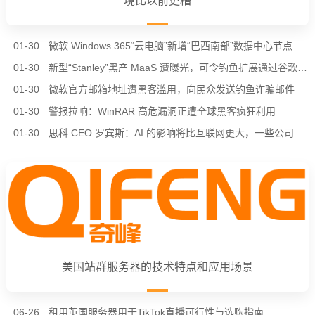
境比以前更糟
01-30
微软 Windows 365“云电脑”新增“巴西南部”数据中心节点，进一步降低南美用户延迟
01-30
新型“Stanley”黑产 MaaS 遭曝光，可令钓鱼扩展通过谷歌 Chrome 商店审核
01-30
微软官方邮箱地址遭黑客滥用，向民众发送钓鱼诈骗邮件
01-30
警报拉响：WinRAR 高危漏洞正遭全球黑客疯狂利用
01-30
思科 CEO 罗宾斯：AI 的影响将比互联网更大，一些公司会倒在“泡沫”中
美国站群服务器的技术特点和应用场景
06-26
租用英国服务器用于TikTok直播可行性与选购指南