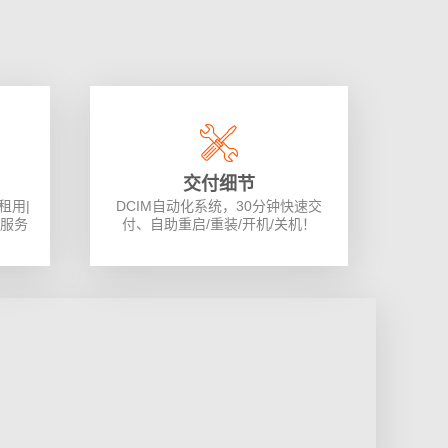
交付细节
租用|
DCIM自动化系统，30分钟快速交
2服务
付、自助重启/重装/开机/关机！