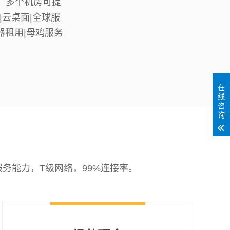
，多个机房可提
|云桌面|全球服
器租用|母鸡服务
在
线
咨
询
务能力，T级网络，99%连接率。