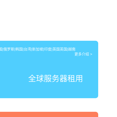
|俄罗斯|韩国|台湾|新加坡|印度|英国英国|越南
更多介绍 >
全球服务器租用