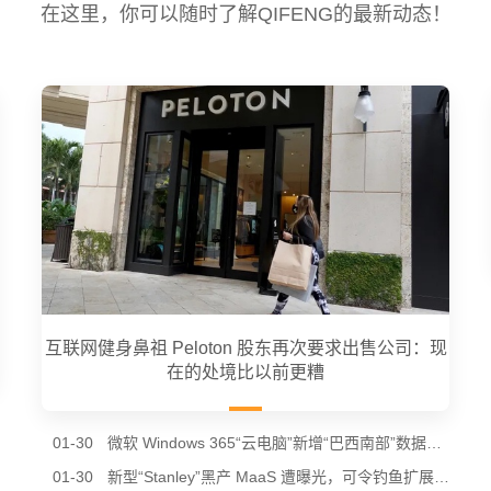
在这里，你可以随时了解QIFENG的最新动态！
互联网健身鼻祖 Peloton 股东再次要求出售公司：现
在的处境比以前更糟
01-30
微软 Windows 365“云电脑”新增“巴西南部”数据中心节点，进一步降低南美用户延迟
01-30
新型“Stanley”黑产 MaaS 遭曝光，可令钓鱼扩展通过谷歌 Chrome 商店审核