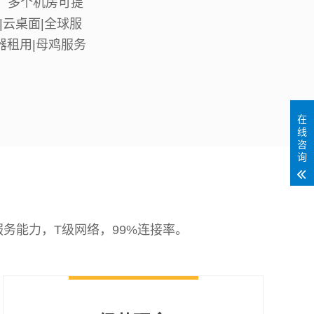
，多个机房可提
|云桌面|全球服
器租用|母鸡服务
在
线
咨
询
务能力，T级网络，99%连接率。