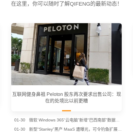
在这里，你可以随时了解QIFENG的最新动态！
互联网健身鼻祖 Peloton 股东再次要求出售公司：现
在的处境比以前更糟
01-30
微软 Windows 365“云电脑”新增“巴西南部”数据中心节点，进一步降低南美用户延迟
01-30
新型“Stanley”黑产 MaaS 遭曝光，可令钓鱼扩展通过谷歌 Chrome 商店审核