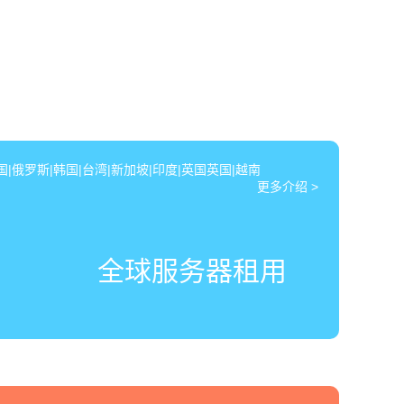
|俄罗斯|韩国|台湾|新加坡|印度|英国英国|越南
更多介绍 >
全球服务器租用