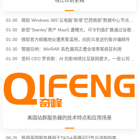
境比以前更糟
01-30
微软 Windows 365“云电脑”新增“巴西南部”数据中心节点，进一步降低南美用户延迟
01-30
新型“Stanley”黑产 MaaS 遭曝光，可令钓鱼扩展通过谷歌 Chrome 商店审核
01-30
微软官方邮箱地址遭黑客滥用，向民众发送钓鱼诈骗邮件
01-30
警报拉响：WinRAR 高危漏洞正遭全球黑客疯狂利用
01-30
思科 CEO 罗宾斯：AI 的影响将比互联网更大，一些公司会倒在“泡沫”中
美国站群服务器的技术特点和应用场景
06-26
租用英国服务器用于TikTok直播可行性与选购指南