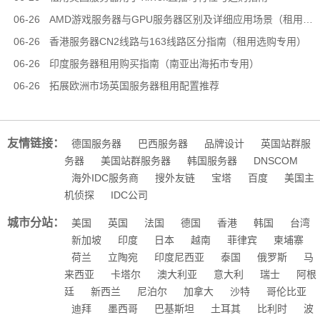
06-26
AMD游戏服务器与GPU服务器区别及详细应用场景（租用选型专用）
06-26
香港服务器CN2线路与163线路区分指南（租用选购专用）
06-26
印度服务器租用购买指南（南亚出海拓市专用）
06-26
拓展欧洲市场英国服务器租用配置推荐
友情链接：
德国服务器
巴西服务器
品牌设计
英国站群服
务器
美国站群服务器
韩国服务器
DNSCOM
海外IDC服务商
搜外友链
宝塔
百度
美国主
机侦探
IDC公司
城市分站：
美国
英国
法国
德国
香港
韩国
台湾
新加坡
印度
日本
越南
菲律宾
柬埔寨
荷兰
立陶宛
印度尼西亚
泰国
俄罗斯
马
来西亚
卡塔尔
澳大利亚
意大利
瑞士
阿根
廷
新西兰
尼泊尔
加拿大
沙特
哥伦比亚
迪拜
墨西哥
巴基斯坦
土耳其
比利时
波