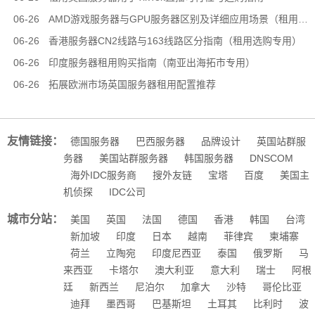
06-26
AMD游戏服务器与GPU服务器区别及详细应用场景（租用选型专用）
06-26
香港服务器CN2线路与163线路区分指南（租用选购专用）
06-26
印度服务器租用购买指南（南亚出海拓市专用）
06-26
拓展欧洲市场英国服务器租用配置推荐
友情链接：
德国服务器
巴西服务器
品牌设计
英国站群服
务器
美国站群服务器
韩国服务器
DNSCOM
海外IDC服务商
搜外友链
宝塔
百度
美国主
机侦探
IDC公司
城市分站：
美国
英国
法国
德国
香港
韩国
台湾
新加坡
印度
日本
越南
菲律宾
柬埔寨
荷兰
立陶宛
印度尼西亚
泰国
俄罗斯
马
来西亚
卡塔尔
澳大利亚
意大利
瑞士
阿根
廷
新西兰
尼泊尔
加拿大
沙特
哥伦比亚
迪拜
墨西哥
巴基斯坦
土耳其
比利时
波