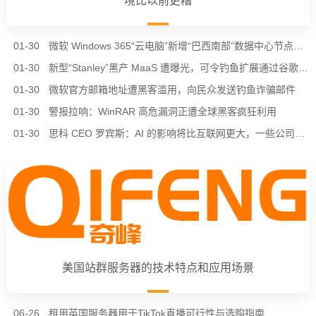
境比以前更糟
01-30
微软 Windows 365“云电脑”新增“巴西南部”数据中心节点，进一步降低南美用户延迟
01-30
新型“Stanley”黑产 MaaS 遭曝光，可令钓鱼扩展通过谷歌 Chrome 商店审核
01-30
微软官方邮箱地址遭黑客滥用，向民众发送钓鱼诈骗邮件
01-30
警报拉响：WinRAR 高危漏洞正遭全球黑客疯狂利用
01-30
思科 CEO 罗宾斯：AI 的影响将比互联网更大，一些公司会倒在“泡沫”中
美国站群服务器的技术特点和应用场景
06-26
租用英国服务器用于TikTok直播可行性与选购指南