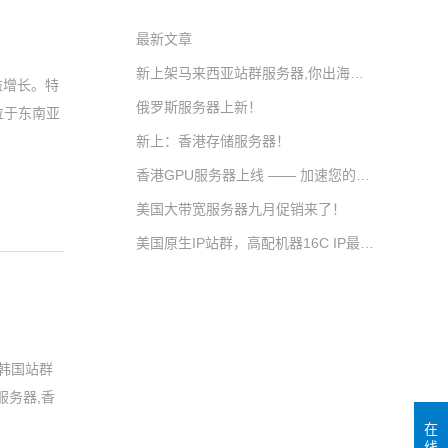
最新文章
新上架马来西亚站群服务器,你出海的好工具！
益增长。特
俄罗斯服务器上新！
位于东南亚
新上：香港存储服务器！
香港GPU服务器上线 —— 加速您的计算未来！
美国大带宽服务器九月促销来了！
美国原生IP站群，高配机器16C IP最多配464 ips，欢迎同行调货！
,韩国站群
服务器,香
在
线