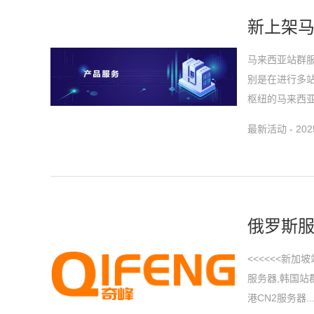
新上架马
马来西亚站群
别是在进行多
枢纽的马来西亚
最新活动 - 2025
俄罗斯
<<<<<<新
服务器,韩国站
港CN2服务器..