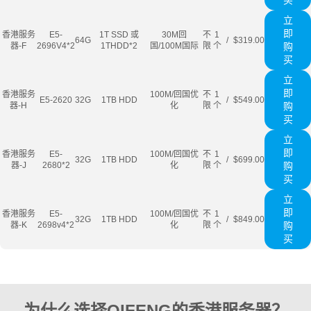
买
立
即
香港服务
E5-
1T SSD 或
30M回
不
1
64G
/
$319.00
器-F
2696V4*2
1THDD*2
国/100M国际
限
个
购
买
立
即
香港服务
100M/回国优
不
1
E5-2620
32G
1TB HDD
/
$549.00
器-H
化
限
个
购
买
立
即
香港服务
E5-
100M/回国优
不
1
32G
1TB HDD
/
$699.00
器-J
2680*2
化
限
个
购
买
立
即
香港服务
E5-
100M/回国优
不
1
32G
1TB HDD
/
$849.00
器-K
2698v4*2
化
限
个
购
买
为什么选择QIFENG的香港服务器？