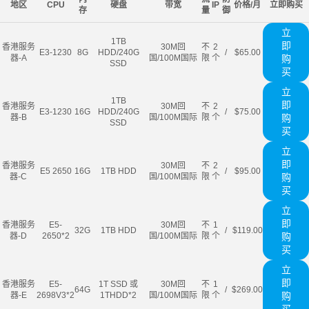
地区
CPU
硬盘
带宽
IP
价格/月
立即购买
存
量
御
立
1TB
即
香港服务
30M回
不
2
E3-1230
8G
HDD/240G
/
$65.00
器-A
国/100M国际
限
个
购
SSD
买
立
1TB
即
香港服务
30M回
不
2
E3-1230
16G
HDD/240G
/
$75.00
器-B
国/100M国际
限
个
购
SSD
买
立
即
香港服务
30M回
不
2
E5 2650
16G
1TB HDD
/
$95.00
器-C
国/100M国际
限
个
购
买
立
即
香港服务
E5-
30M回
不
1
32G
1TB HDD
/
$119.00
器-D
2650*2
国/100M国际
限
个
购
买
立
即
香港服务
E5-
1T SSD 或
30M回
不
1
64G
/
$269.00
器-E
2698V3*2
1THDD*2
国/100M国际
限
个
购