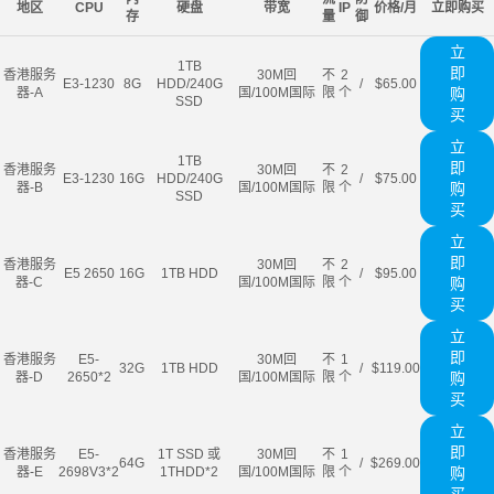
地区
CPU
硬盘
带宽
IP
价格/月
立即购买
存
量
御
立
1TB
即
香港服务
30M回
不
2
E3-1230
8G
HDD/240G
/
$65.00
器-A
国/100M国际
限
个
购
SSD
买
立
1TB
即
香港服务
30M回
不
2
E3-1230
16G
HDD/240G
/
$75.00
器-B
国/100M国际
限
个
购
SSD
买
立
即
香港服务
30M回
不
2
E5 2650
16G
1TB HDD
/
$95.00
器-C
国/100M国际
限
个
购
买
立
即
香港服务
E5-
30M回
不
1
32G
1TB HDD
/
$119.00
器-D
2650*2
国/100M国际
限
个
购
买
立
即
香港服务
E5-
1T SSD 或
30M回
不
1
64G
/
$269.00
器-E
2698V3*2
1THDD*2
国/100M国际
限
个
购