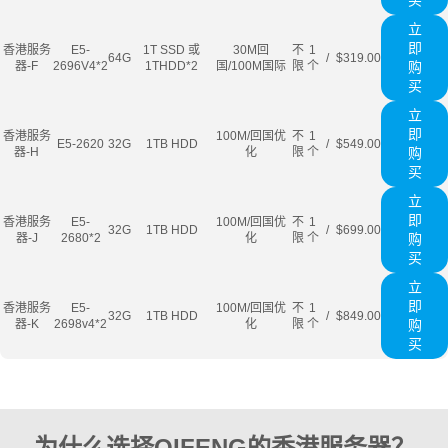
买
立
即
香港服务
E5-
1T SSD 或
30M回
不
1
64G
/
$319.00
器-F
2696V4*2
1THDD*2
国/100M国际
限
个
购
买
立
即
香港服务
100M/回国优
不
1
E5-2620
32G
1TB HDD
/
$549.00
器-H
化
限
个
购
买
立
即
香港服务
E5-
100M/回国优
不
1
32G
1TB HDD
/
$699.00
器-J
2680*2
化
限
个
购
买
立
即
香港服务
E5-
100M/回国优
不
1
32G
1TB HDD
/
$849.00
器-K
2698v4*2
化
限
个
购
买
为什么选择QIFENG的香港服务器？