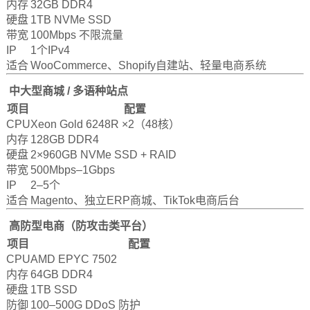
内存
32GB DDR4
硬盘
1TB NVMe SSD
带宽
100Mbps 不限流量
IP
1个IPv4
适合
WooCommerce、Shopify自建站、轻量电商系统
中大型商城 / 多语种站点
项目
配置
CPU
Xeon Gold 6248R ×2（48核）
内存
128GB DDR4
硬盘
2×960GB NVMe SSD + RAID
带宽
500Mbps–1Gbps
IP
2–5个
适合
Magento、独立ERP商城、TikTok电商后台
高防型电商（防攻击类平台）
项目
配置
CPU
AMD EPYC 7502
内存
64GB DDR4
硬盘
1TB SSD
防御
100–500G DDoS 防护