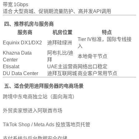
带宽
1Gbps
适合
大型商城、促销期流量防护、高并发API调用
四、推荐机房与服务商
服务商
机房位置
特点
Tier IV标准，国际专线接
Equinix DX1/DX2
迪拜硅绿洲
入
Khazna Data
阿布扎比/迪
本地骨干节点
Center
拜
Etisalat
UAE主运营商
网络出口稳定
DU Data Center
迪拜互联网城
商业客户常用节点
五、适合使用
迪拜服务器
的电商场景
跨境中东电商独立站（面向海湾）
外贸卖家想进入阿联酋市场
TikTok Shop / Meta Ads 投放落地页托管
支付系统与后台数据安全存储