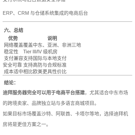
ERP、CRM 与仓储系统集成的电商后台
六、总结
优势
说明
网络覆盖
覆盖中东、亚洲、非洲三地
稳定性
Tier III/IV 级机房
支付兼容
支持国际与本地支付
安全可靠
支持高防与合规标准
成本适中
相比欧美更具性价比
结论：
迪拜服务器
完全可以用于电商平台搭建
，尤其适合中东市场
的跨境卖家、品牌独立站与多语言商城项目。
如果目标市场覆盖沙特、阿联酋、卡塔尔等地，选择迪拜机
房将是更佳方案之一。