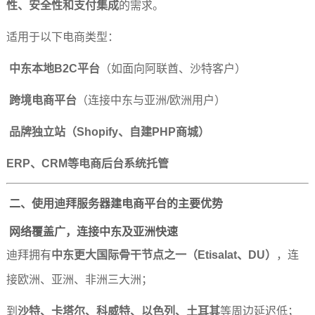
性、安全性和支付集成
的需求。
适用于以下电商类型：
中东本地B2C平台
（如面向阿联酋、沙特客户）
跨境电商平台
（连接中东与亚洲/欧洲用户）
品牌独立站（Shopify、自建PHP商城）
ERP、CRM等电商后台系统托管
二、使用
迪拜服务器
建电商平台的主要优势
网络覆盖广，连接中东及亚洲快速
迪拜拥有
中东更大国际骨干节点之一（Etisalat、DU）
，连
接欧洲、亚洲、非洲三大洲；
到
沙特、卡塔尔、科威特、以色列、土耳其
等周边延迟低；