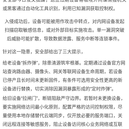
或黑客通过自动化工具识别，利用已知漏洞获取控制权。
入侵成功后，设备可能被用作攻击中转点，对内网设备发起
扫描窃取敏感信息，或对外部目标实施攻击。单一漏洞突破
后威胁可能扩散，导致数据泄露、服务中断等连锁事件。
针对这一隐患，安全部给出了三大提示，
给老设备“拆炸弹”，除患清源筑牢根基。定期通过设备官方网
站查询路由器、摄像头、网关等联网设备生命周期，若设备
已停产且长时间未更新固件，有条件可选用安全性更高的新
设备进行替换，切实消除因漏洞暴露形成的“定时炸弹”。
给旧设备“拉闸门”，断链阻敌严守边界。若暂时未更换设备，
要实施网络访问最小化原则，配置严格的访问控制权限，尽
量使用本地存储替代云端同步，仅开放必要的服务端口，关
闭远程连接等敏感服务，阻止设备访问核心业务网络或互联