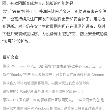
网，有效阻断其成为攻击跳板的可能路径。
给“活”设备“打补丁”，补漏堵缺固若金汤。即便设备未完全停
产，也需持续关注厂商发布的固件更新和安全补丁，定期检
查更新。对于仍在安全生命周期内但存在漏洞的设备，及时
下载并安装修复程序，为设备穿上“防护衣”，防止安全威胁像
“滚雪球”般扩散。
最新文章
微软 Windows 365“云电脑”新增“巴西南部”数据中心节点，进一步降低南美用户延迟
新型“Stanley”黑产 MaaS 遭曝光，可令钓鱼扩展通过谷歌 Chrome 商店审核
微软官方邮箱地址遭黑客滥用，向民众发送钓鱼诈骗邮件
警报拉响：WinRAR 高危漏洞正遭全球黑客疯狂利用
思科 CEO 罗宾斯：AI 的影响将比互联网更大，一些公司会倒在“泡沫”中
微软努力重建用户对 Windows 的信任，高管承诺将真正改善系统可靠性