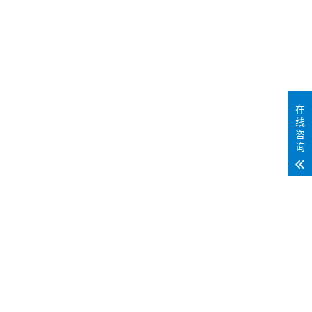
在
线
咨
询