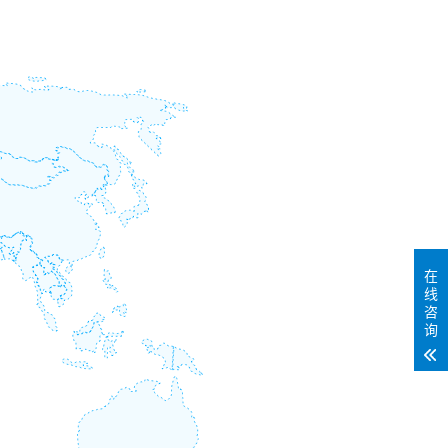
在
线
咨
询