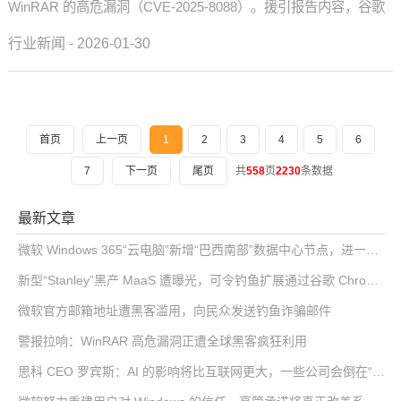
WinRAR 的高危漏洞（CVE-2025-8088）。援引报告内容，谷歌
威胁情报小组指出，利用该漏洞的攻击活动最早...
行业新闻 - 2026-01-30
首页
上一页
1
2
3
4
5
6
7
下一页
尾页
共
558
页
2230
条数据
最新文章
微软 Windows 365“云电脑”新增“巴西南部”数据中心节点，进一步降低南美用户延迟
新型“Stanley”黑产 MaaS 遭曝光，可令钓鱼扩展通过谷歌 Chrome 商店审核
微软官方邮箱地址遭黑客滥用，向民众发送钓鱼诈骗邮件
警报拉响：WinRAR 高危漏洞正遭全球黑客疯狂利用
思科 CEO 罗宾斯：AI 的影响将比互联网更大，一些公司会倒在“泡沫”中