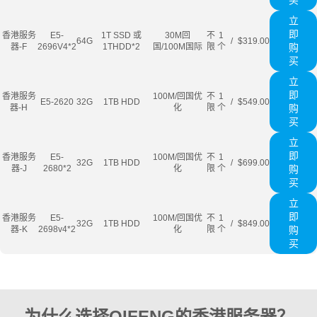
买
立
即
香港服务
E5-
1T SSD 或
30M回
不
1
64G
/
$319.00
器-F
2696V4*2
1THDD*2
国/100M国际
限
个
购
买
立
即
香港服务
100M/回国优
不
1
E5-2620
32G
1TB HDD
/
$549.00
器-H
化
限
个
购
买
立
即
香港服务
E5-
100M/回国优
不
1
32G
1TB HDD
/
$699.00
器-J
2680*2
化
限
个
购
买
立
即
香港服务
E5-
100M/回国优
不
1
32G
1TB HDD
/
$849.00
器-K
2698v4*2
化
限
个
购
买
为什么选择QIFENG的香港服务器？