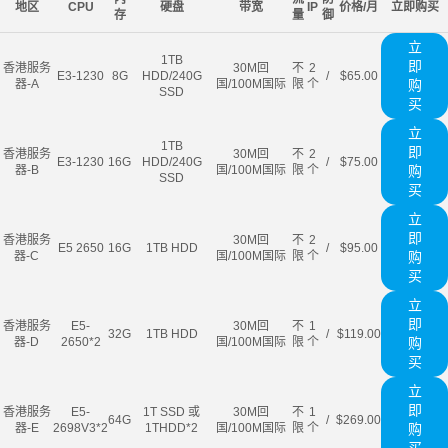
地区
CPU
硬盘
带宽
IP
价格/月
立即购买
存
量
御
立
1TB
即
香港服务
30M回
不
2
E3-1230
8G
HDD/240G
/
$65.00
器-A
国/100M国际
限
个
购
SSD
买
立
1TB
即
香港服务
30M回
不
2
E3-1230
16G
HDD/240G
/
$75.00
器-B
国/100M国际
限
个
购
SSD
买
立
即
香港服务
30M回
不
2
E5 2650
16G
1TB HDD
/
$95.00
器-C
国/100M国际
限
个
购
买
立
即
香港服务
E5-
30M回
不
1
32G
1TB HDD
/
$119.00
器-D
2650*2
国/100M国际
限
个
购
买
立
即
香港服务
E5-
1T SSD 或
30M回
不
1
64G
/
$269.00
器-E
2698V3*2
1THDD*2
国/100M国际
限
个
购