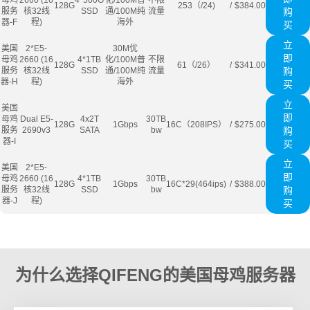
母鸡
2660 (16
4*500G
化/100M普
不限
128G
253（/24)
/
$384.00
服务
核32线
SSD
通/100M纯
流量
购
器-F
程)
海外
买
立
美国
2*E5-
30M优
即
母鸡
2660 (16
4*1TB
化/100M普
不限
128G
61（/26）
/
$341.00
服务
核32线
SSD
通/100M纯
流量
购
器-H
程)
海外
买
立
美国
即
母鸡
Dual E5-
4x2T
30TB
128G
1Gbps
16C（208IPS）
/
$275.00
服务
2690v3
SATA
bw
购
器-I
买
立
美国
2*E5-
即
母鸡
2660 (16
4*1TB
30TB
128G
1Gbps
16C*29(464ips)
/
$388.00
服务
核32线
SSD
bw
购
器-J
程)
买
为什么选择QIFENG的美国母鸡服务器