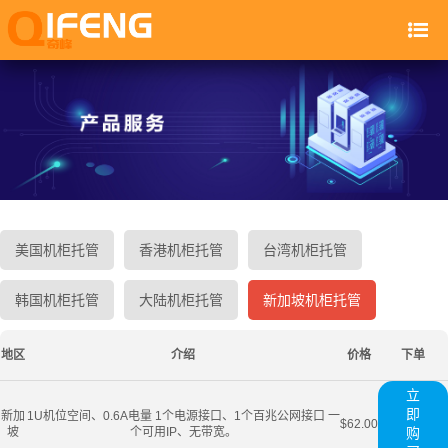
美国机柜托管
香港机柜托管
台湾机柜托管
韩国机柜托管
大陆机柜托管
新加坡机柜托管
地区
介绍
价格
下单
立
即
新加
1U机位空间、0.6A电量 1个电源接口、1个百兆公网接口 一
$62.00
坡
个可用IP、无带宽。
购