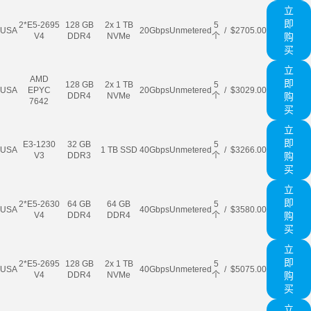
立
即
2*E5-2695
128 GB
2x 1 TB
5
USA
20Gbps
Unmetered
/
$2705.00
V4
DDR4
NVMe
个
购
买
立
AMD
即
128 GB
2x 1 TB
5
USA
EPYC
20Gbps
Unmetered
/
$3029.00
DDR4
NVMe
个
购
7642
买
立
即
E3-1230
32 GB
5
USA
1 TB SSD
40Gbps
Unmetered
/
$3266.00
V3
DDR3
个
购
买
立
即
2*E5-2630
64 GB
64 GB
5
USA
40Gbps
Unmetered
/
$3580.00
V4
DDR4
DDR4
个
购
买
立
即
2*E5-2695
128 GB
2x 1 TB
5
USA
40Gbps
Unmetered
/
$5075.00
V4
DDR4
NVMe
个
购
买
立