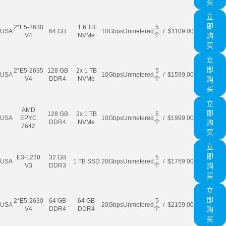
买
立
即
2*E5-2630
1.6 TB
5
USA
64 GB
10Gbps
Unmetered
/
$1109.00
V4
NVMe
个
购
买
立
即
2*E5-2695
128 GB
2x 1 TB
5
USA
10Gbps
Unmetered
/
$1599.00
V4
DDR4
NVMe
个
购
买
立
AMD
即
128 GB
2x 1 TB
5
USA
EPYC
10Gbps
Unmetered
/
$1999.00
DDR4
NVMe
个
购
7642
买
立
即
E3-1230
32 GB
5
USA
1 TB SSD
20Gbps
Unmetered
/
$1759.00
V3
DDR3
个
购
买
立
即
2*E5-2630
64 GB
64 GB
5
USA
20Gbps
Unmetered
/
$2159.00
V4
DDR4
DDR4
个
购
买