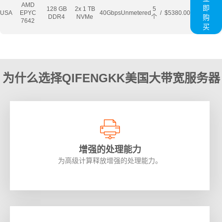
AMD
即
128 GB
2x 1 TB
5
USA
EPYC
40Gbps
Unmetered
/
$5380.00
DDR4
NVMe
个
购
7642
买
为什么选择QIFENGKK美国大带宽服务器
增强的处理能力
为高级计算释放增强的处理能力。