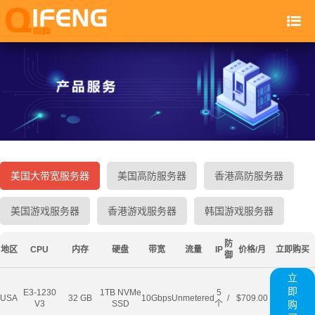
美国大带宽服务器
美国高防服务器
香港高防服务器
美国游戏服务器
香港游戏服务器
韩国游戏服务器
防
地区
CPU
内存
硬盘
带宽
流量
IP
价格/月
立即购买
御
立
即
E3-1230
1TB NVMe
5
USA
32 GB
10Gbps
Unmetered
/
$709.00
V3
SSD
个
购