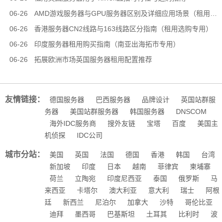
06-26
AMD游戏服务器与GPU服务器区别及详细应用场景（租用选型专用）
06-26
香港服务器CN2线路与163线路区分指南（租用选购专用）
06-26
印度服务器租用购买指南（南亚出海拓市专用）
06-26
拓展欧洲市场英国服务器租用配置推荐
友情链接：
德国服务器
巴西服务器
品牌设计
英国站群服
务器
美国站群服务器
韩国服务器
DNSCOM
海外IDC服务商
搜外友链
宝塔
百度
美国主
机侦探
IDC公司
城市分站：
美国
英国
法国
德国
香港
韩国
台湾
新加坡
印度
日本
越南
菲律宾
柬埔寨
荷兰
立陶宛
印度尼西亚
泰国
俄罗斯
马
来西亚
卡塔尔
澳大利亚
意大利
瑞士
阿根
廷
新西兰
尼泊尔
加拿大
沙特
哥伦比亚
迪拜
墨西哥
巴基斯坦
土耳其
比利时
波