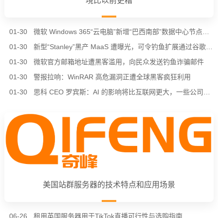
境比以前更糟
01-30
微软 Windows 365“云电脑”新增“巴西南部”数据中心节点，进一步降低南美用户延迟
01-30
新型“Stanley”黑产 MaaS 遭曝光，可令钓鱼扩展通过谷歌 Chrome 商店审核
01-30
微软官方邮箱地址遭黑客滥用，向民众发送钓鱼诈骗邮件
01-30
警报拉响：WinRAR 高危漏洞正遭全球黑客疯狂利用
01-30
思科 CEO 罗宾斯：AI 的影响将比互联网更大，一些公司会倒在“泡沫”中
美国站群服务器的技术特点和应用场景
06-26
租用英国服务器用于TikTok直播可行性与选购指南