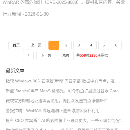
WinRAR 的高危漏洞（CVE-2025-8088）。援引报告内容，谷歌
威胁情报小组指出，利用该漏洞的攻击活动最早...
行业新闻 - 2026-01-30
首页
上一页
1
2
3
4
5
6
7
下一页
尾页
共
558
页
2230
条数据
最新文章
微软 Windows 365“云电脑”新增“巴西南部”数据中心节点，进一步降低南美用户延迟
新型“Stanley”黑产 MaaS 遭曝光，可令钓鱼扩展通过谷歌 Chrome 商店审核
微软官方邮箱地址遭黑客滥用，向民众发送钓鱼诈骗邮件
警报拉响：WinRAR 高危漏洞正遭全球黑客疯狂利用
思科 CEO 罗宾斯：AI 的影响将比互联网更大，一些公司会倒在“泡沫”中