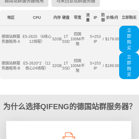
越南站群服务器租用
马来西亚站群服务器
流
防
地区
CPU
内存
硬盘
带宽
IP
价格/月
立即购买
量
御
立
回国
即
德国站群服
E5-2620 （6核心
1T
5+253
32GB
100M/不
/
$179.00
务器租用-A
12线程）
SSD
IP
购
限
买
立
回国
即
德国站群服
E5-2620*2 （12
1T
5+253
32GB
100M/不
/
$189.00
务器租用-B
核心24线程）
SSD
IP
购
限
买
为什么选择QIFENG的德国站群服务器？