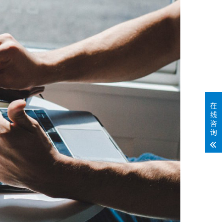
在
线
咨
询