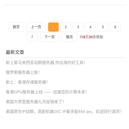
首页
上一页
1
2
3
4
5
6
7
下一页
尾页
共
9
页
35
条数据
最新文章
新上架马来西亚站群服务器,你出海的好工具！
俄罗斯服务器上新！
新上：香港存储服务器！
香港GPU服务器上线 —— 加速您的计算未来！
美国大带宽服务器九月促销来了！
美国原生IP站群，高配机器16C IP最多配464 ips，欢迎同行调货！