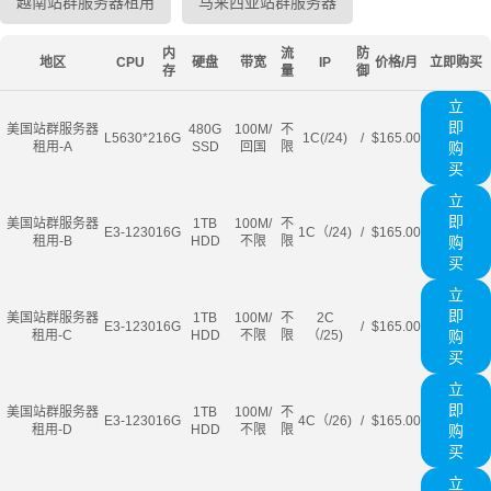
越南站群服务器租用
马来西亚站群服务器
内
流
防
地区
CPU
硬盘
带宽
IP
价格/月
立即购买
存
量
御
立
即
美国站群服务器
480G
100M/
不
L5630*2
16G
1C(/24)
/
$165.00
租用-A
SSD
回国
限
购
买
立
即
美国站群服务器
1TB
100M/
不
E3-1230
16G
1C（/24)
/
$165.00
租用-B
HDD
不限
限
购
买
立
即
美国站群服务器
1TB
100M/
不
2C
E3-1230
16G
/
$165.00
租用-C
HDD
不限
限
（/25)
购
买
立
即
美国站群服务器
1TB
100M/
不
E3-1230
16G
4C（/26)
/
$165.00
租用-D
HDD
不限
限
购
买
立