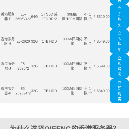
买
立
即
香港服务
E5-
1T SSD 或
30M回
不
1
64G
/
$319.00
器-F
2696V4*2
1THDD*2
国/100M国际
限
个
购
买
立
即
香港服务
100M/回国优
不
1
E5-2620
32G
1TB HDD
/
$549.00
器-H
化
限
个
购
买
立
即
香港服务
E5-
100M/回国优
不
1
32G
1TB HDD
/
$699.00
器-J
2680*2
化
限
个
购
买
立
即
香港服务
E5-
100M/回国优
不
1
32G
1TB HDD
/
$849.00
器-K
2698v4*2
化
限
个
购
买
为什么选择QIFENG的香港服务器？