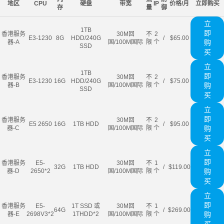
地区
CPU
硬盘
带宽
IP
价格/月
立即购买
存
量
御
立
1TB
即
香港服务
30M回
不
2
E3-1230
8G
HDD/240G
/
$65.00
器-A
国/100M国际
限
个
购
SSD
买
立
1TB
即
香港服务
30M回
不
2
E3-1230
16G
HDD/240G
/
$75.00
器-B
国/100M国际
限
个
购
SSD
买
立
即
香港服务
30M回
不
2
E5 2650
16G
1TB HDD
/
$95.00
器-C
国/100M国际
限
个
购
买
立
即
香港服务
E5-
30M回
不
1
32G
1TB HDD
/
$119.00
器-D
2650*2
国/100M国际
限
个
购
买
立
即
香港服务
E5-
1T SSD 或
30M回
不
1
64G
/
$269.00
器-E
2698V3*2
1THDD*2
国/100M国际
限
个
购