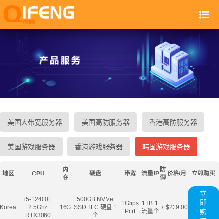
美国大带宽服务器
美国高防服务器
香港高防服务器
美国游戏服务器
香港游戏服务器
韩国游戏服务器
内
防
地区
CPU
硬盘
带宽
流量
IP
价格/月
立即购买
存
御
立
i5-12400F
500GB NVMe
即
1Gbps
1TB
1
Korea
2.5Ghz
16G
SSD TLC 硬盘 1
/
$239.00
Port
流量
个
购
RTX3060
个