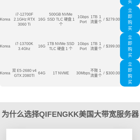
买
立
i7-12700F
500GB NVMe
即
1Gbps
1TB
1
Korea
2.1GHz RTX
16G
SSD TLC 硬盘 1
/
$279.00
Port
流量
个
购
3060 Ti
个
买
立
即
i7-13700K
1TB NVMe SSD
1Gbps
1TB
1
Korea
16G
/
$399.00
3.4Ghz
TLC 硬盘 1 个
Port
流量
个
购
买
立
即
双 E5-2680 v4
不限
1
Korea
64G
1T NVME
30Mbps
/
$300.00
GTX 2080TI
流量
个
购
买
为什么选择QIFENGKK美国大带宽服务器