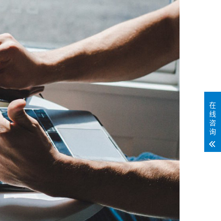
在
线
咨
询