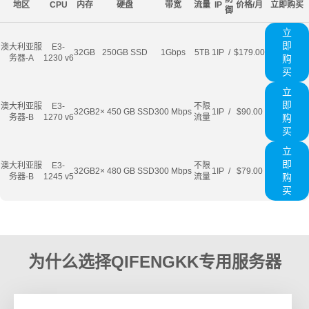
地区
CPU
内存
硬盘
带宽
流量
IP
价格/月
立即购买
御
立
即
澳大利亚服
E3-
32GB
250GB SSD
1Gbps
5TB
1IP
/
$179.00
务器-A
1230 v6
购
买
立
即
澳大利亚服
E3-
不限
32GB
2× 450 GB SSD
300 Mbps
1IP
/
$90.00
务器-B
1270 v6
流量
购
买
立
即
澳大利亚服
E3-
不限
32GB
2× 480 GB SSD
300 Mbps
1IP
/
$79.00
务器-B
1245 v5
流量
购
买
为什么选择QIFENGKK专用服务器