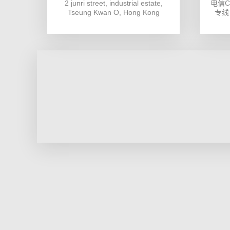
2 junri street, industrial estate,
电信C
Tseung Kwan O, Hong Kong
专线