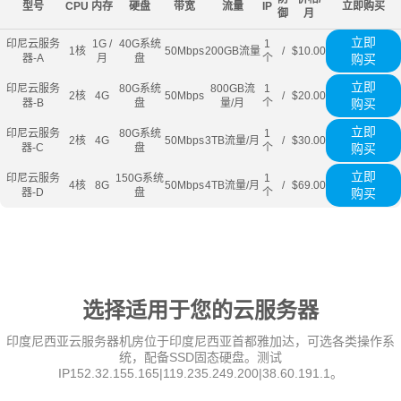
型号
CPU
内存
硬盘
带宽
流量
IP
立即购买
御
月
立即
印尼云服务
1G /
40G系统
1
1核
50Mbps
200GB流量
/
$10.00
器-A
月
盘
个
购买
立即
印尼云服务
80G系统
800GB流
1
2核
4G
50Mbps
/
$20.00
器-B
盘
量/月
个
购买
立即
印尼云服务
80G系统
1
2核
4G
50Mbps
3TB流量/月
/
$30.00
器-C
盘
个
购买
立即
印尼云服务
150G系统
1
4核
8G
50Mbps
4TB流量/月
/
$69.00
器-D
盘
个
购买
选择适用于您的云服务器
印度尼西亚云服务器机房位于印度尼西亚首都雅加达，可选各类操作系
统，配备SSD固态硬盘。测试
IP152.32.155.165|119.235.249.200|38.60.191.1。