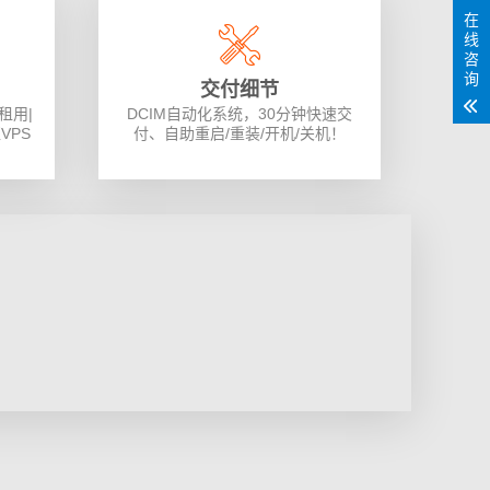
在
线
咨
询
交付细节
租用|
DCIM自动化系统，30分钟快速交
VPS
付、自助重启/重装/开机/关机！