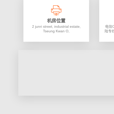
机房位置
2 junri street, industrial estate,
电信
Tseung Kwan O,
陆专线