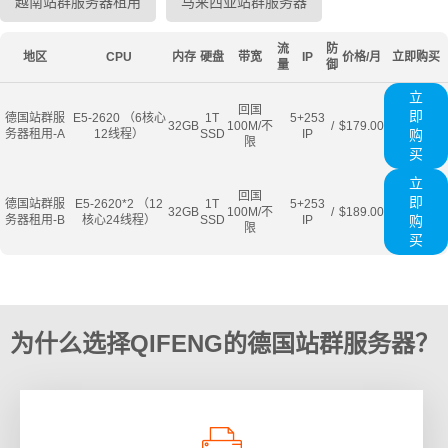
越南站群服务器租用
马来西亚站群服务器
流
防
地区
CPU
内存
硬盘
带宽
IP
价格/月
立即购买
量
御
立
回国
即
德国站群服
E5-2620 （6核心
1T
5+253
32GB
100M/不
/
$179.00
务器租用-A
12线程）
SSD
IP
购
限
买
立
回国
即
德国站群服
E5-2620*2 （12
1T
5+253
32GB
100M/不
/
$189.00
务器租用-B
核心24线程）
SSD
IP
购
限
买
为什么选择QIFENG的德国站群服务器？