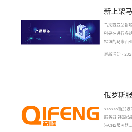
新上架马
马来西亚站群
别是在进行多
枢纽的马来西亚
最新活动 - 2025
俄罗斯
<<<<<<新
服务器,韩国站
港CN2服务器..