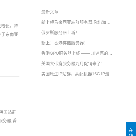
最新文章
新上架马来西亚站群服务器,你出海的好工具！
益增长。特
俄罗斯服务器上新！
位于东南亚
新上：香港存储服务器！
香港GPU服务器上线 —— 加速您的计算未来！
美国大带宽服务器九月促销来了！
美国原生IP站群，高配机器16C IP最多配464 ips，欢迎同行调货！
,韩国站群
服务器,香
在
线