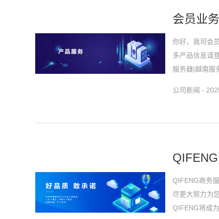
会员业
你好，我司会员中
多产品信息请
服务器|越南服务
公司新闻 - 2025
QIFE
QIFENG商
尽更大努力为您
QIFENG将