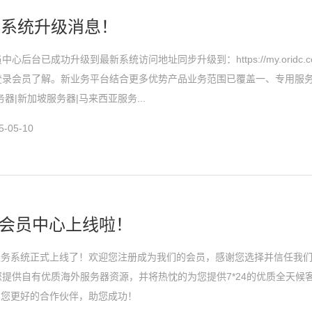
务系统升级消息！
心后台已成功升级到最新系统访问地址同步升级到：https://my.oridc.c
登录会员了解。新业务平台结合更多优势产品业务范围已覆盖一、专用服
器|新加坡服务器|马来西亚服务...
-05-10
NG会员中心上线啦！
务服务系统正式上线了！欢迎您注册成为我们的会员，感谢您选择并信任我
提供自有优质海外服务器资源，并将热忱的为您提供7*24的优质全天候
成为您更好的合作伙伴，助您成功！