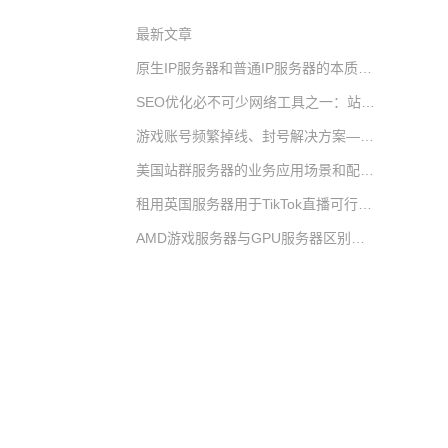
最新文章
原生IP服务器和普通IP服务器的本质区别｜为什么优先推荐美国原生IP服务器
SEO优化必不可少网络工具之一：站群服务器
游戏账号频繁掉线、封号解决方案——韩国游戏服务器原生IP应用解析
美国站群服务器的业务应用场景和配置推荐
租用英国服务器用于TikTok直播可行性与选购指南
AMD游戏服务器与GPU服务器区别及详细应用场景（租用选型专用）