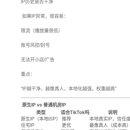
IP历史是否干净
如果IP异常，很容易：
限流（播放量很低）
账号风控/封号
无法开小店/广告
重点：
“IP越干净、越像真人，本地化越强，权重越高”
原生IP vs 普通机房IP
类型
适合TikTok吗
说明
原生IP（本地ISP）
推荐
本地真实IP，信任
住宅IP
更优
最像真人（成本高