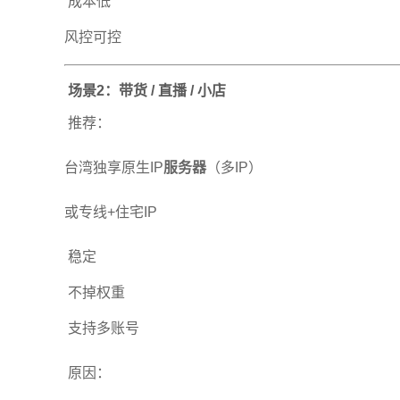
成本低
风控可控
场景2：带货 / 直播 / 小店
推荐：
台湾独享原生IP
服务器
（多IP）
或专线+住宅IP
稳定
不掉权重
支持多账号
原因：