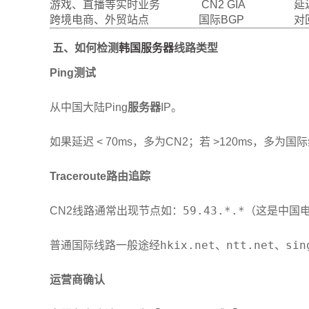
游戏、直播等实时业务
CN2 GIA
延
跨境电商、外贸站点
国际BGP
对
五、如何检测
韩国服务器
线路类型
Ping测试
从中国大陆Ping
服务器
IP。
如果延迟 < 70ms，多为CN2；若 >120ms，多为国
Traceroute路由追踪
59.43.*.*
CN2线路通常出现节点如：
（这是中国电
hkix.net
ntt.net
sin
普通国际线路一般途经
、
、
运营商确认