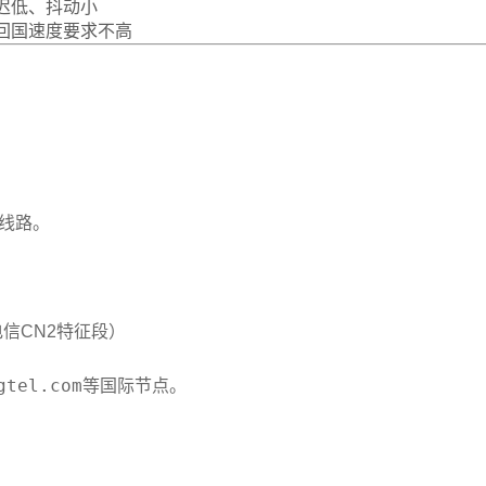
迟低、抖动小
回国速度要求不高
际线路。
信CN2特征段）
gtel.com
等国际节点。