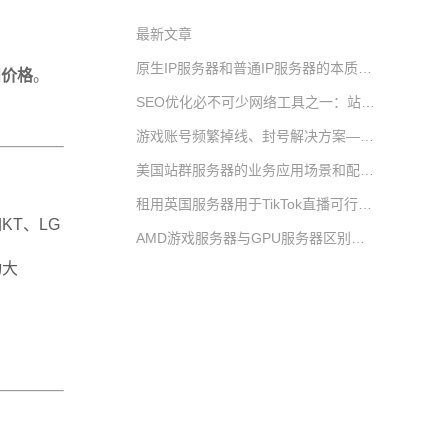
最新文章
原生IP服务器和普通IP服务器的本质区别｜为什么优先推荐美国原生IP服务器
和价格
。
SEO优化必不可少网络工具之一：站群服务器
游戏账号频繁掉线、封号解决方案——韩国游戏服务器原生IP应用解析
美国站群服务器的业务应用场景和配置推荐
租用英国服务器用于TikTok直播可行性与选购指南
T、LG
AMD游戏服务器与GPU服务器区别及详细应用场景（租用选型专用）
动大