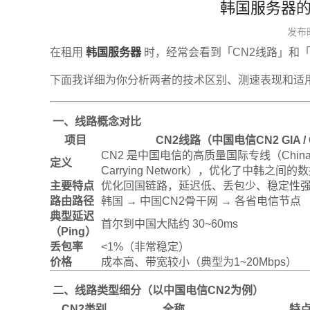
韩国服务器的
发布时间
在租用
韩国服务器
时，经常会看到「CN2线路」和
下面我详细为你分析两者的技术区别、测速表现和适
一、线路概念对比
项目
CN2线路（中国电信CN2 GIA /
CN2 是中国电信的高质量国际专线（ChinaNe
定义
Carrying Network），优化了中韩之间
主要特点
优化回国链路，延迟低、丢包少、稳定性
路由路径
韩国 → 中国CN2骨干网 → 各省电信节点
典型延迟
首尔到中国大陆约 30~60ms
（Ping）
丢包率
<1%（非常稳定）
价格
成本高、带宽较小（典型为1~20Mbps）
二、线路类型细分（以中国电信CN2为例）
CN2类别
全称
特