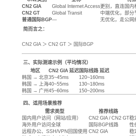
CN2 GIA
Global Internet Access
更别，直连国内
CN2 GT
Global Transit
中端优化，部分
普通国际BGP
—
无优化，走公网
简而言之：
CN2 GIA ＞ CN2 GT ＞ 国际BGP
三、实际测速示例（平均情况）
地区
CN2 GIA 延迟
国际线路 延迟
韩国 → 北京
35~45ms
120~160ms
韩国 → 上海
40~55ms
130~180ms
韩国 → 广州
45~60ms
150~200ms
四、适用场景推荐
需求类型
推荐线路
国内用户访问（网站/应用）
CN2 GIA / CN2 GT
稳
海外用户访问全球
国际BGP线路
性
远程办公、SSH/VPN回国使用
CN2 GIA
稳