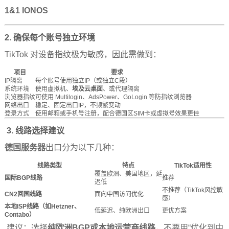
1&1 IONOS
2.
确保每个账号独立环境
TikTok 对设备指纹极为敏感，因此需做到：
项目
要求
IP隔离
每个账号使用独立IP（或独立C段）
系统环境
使用虚拟机、
埃及云桌面
、或代理隔离
浏览器指纹
可使用 Multilogin、AdsPower、GoLogin 等防指纹浏览器
网络出口
稳定、固定出口IP，不频繁变动
登录方式
使用邮箱或手机号注册，配合德国区SIM卡或虚拟号效果更佳
3.
线路选择建议
德国服务器
出口分为以下几种：
线路类型
特点
TikTok适用性
覆盖欧洲、美国地区，延
国际BGP线路
推荐
迟低
不推荐（TikTok风控敏
CN2回国线路
面向中国访问优化
感）
本地ISP线路（如Hetzner、
低延迟、纯欧洲出口
更优方案
Contabo）
建议：选择
纯欧洲BGP或本地运营商线路
，不要用“优化到中