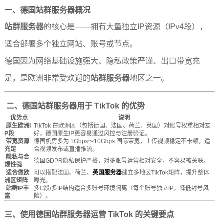
一、
德国站群服务器
概况
站群服务器
的核心是——拥有大量独立IP资源（IPv4段），
适合部署多个独立网站、账号或节点。
德国因为网络基础设施强大、隐私政策严谨、出口带宽充
足，是欧洲非常受欢迎的
站群服务器
地区之一。
二、
德国站群服务器
用于 TikTok 的优势
优势点
说明
原生欧洲I
TikTok 在欧洲区（包括德国、法国、荷兰、英国）对账号权重相对友
P段
好，德国原生IP更容易通过风控与注册验证。
带宽资源
德国机房多为 1Gbps～10Gbps 国际带宽，上传视频稳定不卡顿，适
充足
合视频发布或直播推流。
隐私与合
德国GDPR隐私保护严格，对多账号运营相对安全，不容易被关联。
规性强
适合做欧
可以搭配法国、荷兰、
英国服务器
建立多地区TikTok矩阵，提升整体
洲区矩阵
曝光。
站群IP丰
多C段/多IP结构适合多账号环境隔离（每个账号独立IP，降低封号风
富
险）。
三、使用
德国站群服务器
运营 TikTok 的关键要点