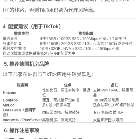
国”的线路，否则TikTok识别为代理风险高。
4.
配置建议（用于TikTok）
需求类型
推荐配置
普通养号
4核 / 8GB / 100GB SSD / 100Mbps 带宽 / 1个原生IP
多账号矩阵
8核 / 16GB / 200GB SSD / 1Gbps 带宽 / 10C段或更多IP
视频发布/推流
16核 / 32GB / NVMe SSD / 1Gbps-10Gbps 带宽
自动化脚本或数据采集
低延迟+多IP配置为主
5.
推荐德国机房品牌
以下几家在站群与TikTok应用中较受欢迎：
服务商
优点
备注
性价比高、原生IP纯净、延迟
支持IPv4 / IPv6，稳定可
Hetzner
低
靠
Contabo
便宜、可批量开设IP段
TikTok养号常用
MyLoc
多C段IP资源丰富
适合站群SEO和矩阵账号
Leaseweb（德国节
国际带宽强、抗封锁好
专业电商/直播用户
点）
Interwerk / PlusServer
高端机房、高防支持
大型矩阵团队可用
6.
操作注意事项