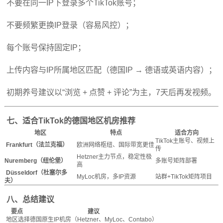
不要在同一IP下登录多个TikTok账号；
不要频繁更换IP登录（容易风控）；
每个账号保持固定IP；
上传内容与IP所属地区匹配（德国IP → 德语或英语内容）；
初期养号建议以“浏览 + 点赞 + 评论”为主，7天后再发视频。
七、适合TikTok的德国地区机房推荐
地区
特点
适合方向
TikTok主账号、视频上
Frankfurt（法兰克福）
欧洲网络枢纽、国际带宽更佳
传
Hetzner主力节点，稳定性极
Nuremberg（纽伦堡）
多账号矩阵部署
高
Düsseldorf（杜塞尔多
MyLoc机房，多IP资源
站群+TikTok矩阵项目
夫）
八、总结建议
要点
建议
地区选择
德国原生IP机房（Hetzner、MyLoc、Contabo）