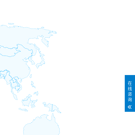
在
线
咨
询