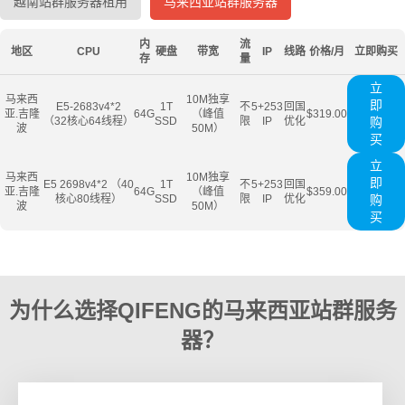
越南站群服务器租用
马来西亚站群服务器
内
流
地区
CPU
硬盘
带宽
IP
线路
价格/月
立即购买
存
量
立
马来西
10M独享
即
E5-2683v4*2
1T
不
5+253
回国
亚.吉隆
64G
（峰值
$319.00
（32核心64线程）
SSD
限
IP
优化
购
波
50M）
买
立
马来西
10M独享
即
E5 2698v4*2 （40
1T
不
5+253
回国
亚.吉隆
64G
（峰值
$359.00
核心80线程）
SSD
限
IP
优化
购
波
50M）
买
为什么选择QIFENG的马来西亚站群服务
器？