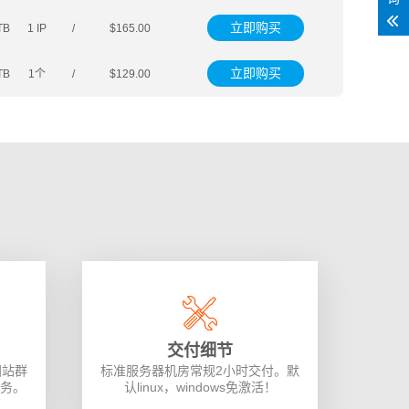
立即购买
TB
1 IP
/
$165.00
立即购买
TB
1个
/
$129.00
交付细节
国站群
标准服务器机房常规2小时交付。默
业务。
认linux，windows免激活！