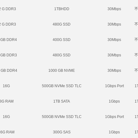
2 G DDR3
1TBHDD
30Mbps
不
2 G DDR3
480G SSD
30Mbps
不
2GB DDR4
400G SSD
30Mbps
不
2GB DDR3
480G SSD
30Mbps
不
 GB DDR4
1000 GB NVME
30Mbps
不
16G
500GB NVMe SSD TLC
1Gbps Port
1
8G RAM
1TB SATA
1Gbps
1
16G
500GB NVMe SSD TLC
1Gbps Port
1
16G RAM
300G SAS
1Gbps
1