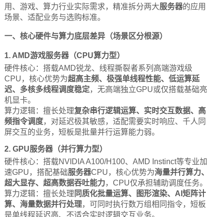
用、游戏、算力行业实际需求，精准拆分两大
服务器
的应用
场景、适配业务与选购标准。
一、核心硬件与算力底层差异（场景区分根源）
1. AMD
游戏服务器
（CPU算力型）
硬件核心：搭载AMD锐龙、线程撕裂者系列高端游戏级
CPU，核心优势为
超高主频、极强单线程性能、低运算延
迟、多核多线程调度稳定
，无高端独立GPU或仅搭载基础亮
机显卡。
算力逻辑：擅长处理
复杂串行逻辑运算、实时交互数据、高
频指令调度
，对延迟极其敏感，适配需要实时响应、千人同
屏交互的业务，短板是批量并行运算能力弱。
2. GPU
服务器
（并行算力型）
硬件核心：搭载NVIDIA A100/H100、AMD Instinct等专业加
速GPU，搭配基础
服务器
CPU，核心优势为
海量并行算力、
超大显存、超高数据吞吐能力
，CPU仅承担辅助调度任务。
算力逻辑：擅长处理
同质化批量运算、图形渲染、AI矩阵计
算、海量数据并行处理
，可同时执行数万组相同指令，短板
是单线程延迟高、不适合实时逻辑交互业务。