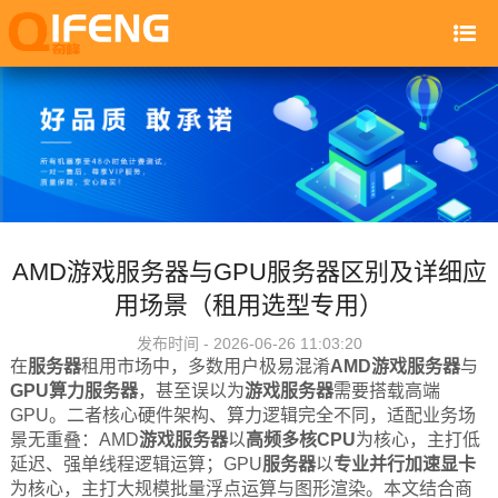
AMD游戏服务器与GPU服务器区别及详细应
用场景（租用选型专用）
发布时间 - 2026-06-26 11:03:20
在
服务器
租用市场中，多数用户极易混淆
AMD
游戏服务器
与
GPU算力
服务器
，甚至误以为
游戏服务器
需要搭载高端
GPU。二者核心硬件架构、算力逻辑完全不同，适配业务场
景无重叠：AMD
游戏服务器
以
高频多核CPU
为核心，主打低
延迟、强单线程逻辑运算；GPU
服务器
以
专业并行加速显卡
为核心，主打大规模批量浮点运算与图形渲染。本文结合商