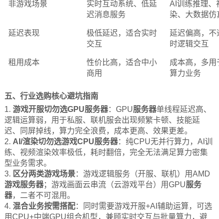
非游戏场景
实时互动系统、低延
AI训练推理、
迟消息服务
染、大数据仿
延迟表现
极低延迟，适合实时
延迟偏高，不
交互
时逻辑交互
租用成本
性价比高，适合中小
成本高，多用
商用
算力业务
五、行业选购核心避坑指南
1.
游戏开服切勿选GPU
服务器
：GPU
服务器
单线程延迟高、
逻辑运算弱，用于私服、联机服会出现频繁卡顿、技能延
迟、同屏掉线，算力完全浪费，成本更高、效果更差。
2.
AI/渲染切勿选游戏CPU
服务器
：纯CPU无并行算力，AI训
练、视频渲染效率极低，耗时翻倍，完全无法满足算力密集
型业务需求。
3.
区分两类游戏场景
：游戏逻辑服务（开服、联机）用AMD
游戏服务器
；游戏画面云串流（云游戏平台）用GPU
服务
器
，二者不可混用。
4.
混合业务按需搭配
：同时需要游戏开服+AI辅助运算，可选
用CPU+中端GPU组合机型，兼顾实时交互与批量算力，避