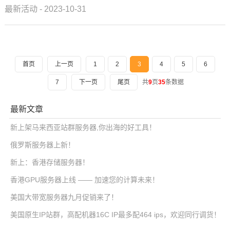
内容以及用户评价。vinahost是一家知名的越南服务器提供...
最新活动 - 2023-10-31
首页
上一页
1
2
3
4
5
6
7
下一页
尾页
共
9
页
35
条数据
最新文章
新上架马来西亚站群服务器,你出海的好工具！
俄罗斯服务器上新！
新上：香港存储服务器！
香港GPU服务器上线 —— 加速您的计算未来！
美国大带宽服务器九月促销来了！
美国原生IP站群，高配机器16C IP最多配464 ips，欢迎同行调货！