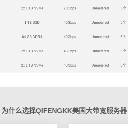
2x 1 TB NVMe
20Gbps
Unmetered
5个
1 TB SSD
40Gbps
Unmetered
5个
64 GB DDR4
40Gbps
Unmetered
5个
2x 1 TB NVMe
40Gbps
Unmetered
5个
2x 1 TB NVMe
40Gbps
Unmetered
5个
为什么选择QIFENGKK美国大带宽服务器