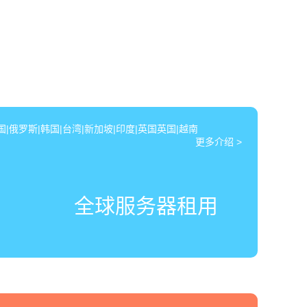
|俄罗斯|韩国|台湾|新加坡|印度|英国英国|越南
更多介绍 >
全球服务器租用