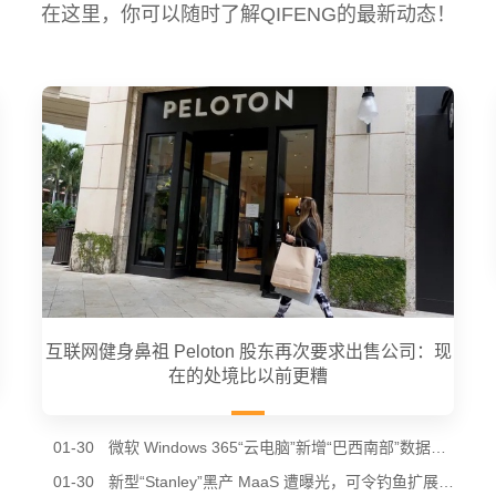
在这里，你可以随时了解QIFENG的最新动态！
互联网健身鼻祖 Peloton 股东再次要求出售公司：现
在的处境比以前更糟
01-30
微软 Windows 365“云电脑”新增“巴西南部”数据中心节点，进一步降低南美用户延迟
01-30
新型“Stanley”黑产 MaaS 遭曝光，可令钓鱼扩展通过谷歌 Chrome 商店审核