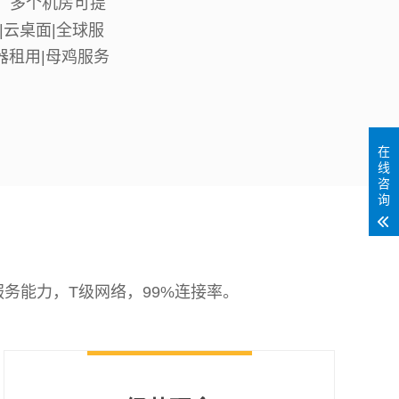
，多个机房可提
|云桌面|全球服
器租用|母鸡服务
在
线
咨
询
务能力，T级网络，99%连接率。