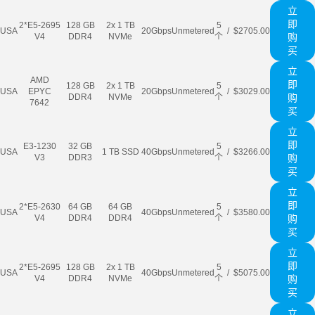
立
即
2*E5-2695
128 GB
2x 1 TB
5
USA
20Gbps
Unmetered
/
$2705.00
V4
DDR4
NVMe
个
购
买
立
AMD
即
128 GB
2x 1 TB
5
USA
EPYC
20Gbps
Unmetered
/
$3029.00
DDR4
NVMe
个
购
7642
买
立
即
E3-1230
32 GB
5
USA
1 TB SSD
40Gbps
Unmetered
/
$3266.00
V3
DDR3
个
购
买
立
即
2*E5-2630
64 GB
64 GB
5
USA
40Gbps
Unmetered
/
$3580.00
V4
DDR4
DDR4
个
购
买
立
即
2*E5-2695
128 GB
2x 1 TB
5
USA
40Gbps
Unmetered
/
$5075.00
V4
DDR4
NVMe
个
购
买
立