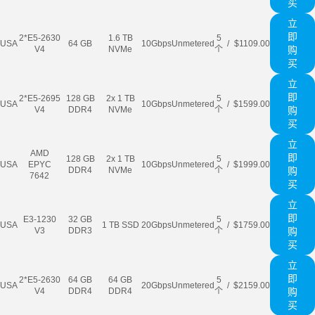
买
立
即
2*E5-2630
1.6 TB
5
USA
64 GB
10Gbps
Unmetered
/
$1109.00
V4
NVMe
个
购
买
立
即
2*E5-2695
128 GB
2x 1 TB
5
USA
10Gbps
Unmetered
/
$1599.00
V4
DDR4
NVMe
个
购
买
立
AMD
即
128 GB
2x 1 TB
5
USA
EPYC
10Gbps
Unmetered
/
$1999.00
DDR4
NVMe
个
购
7642
买
立
即
E3-1230
32 GB
5
USA
1 TB SSD
20Gbps
Unmetered
/
$1759.00
V3
DDR3
个
购
买
立
即
2*E5-2630
64 GB
64 GB
5
USA
20Gbps
Unmetered
/
$2159.00
V4
DDR4
DDR4
个
购
买