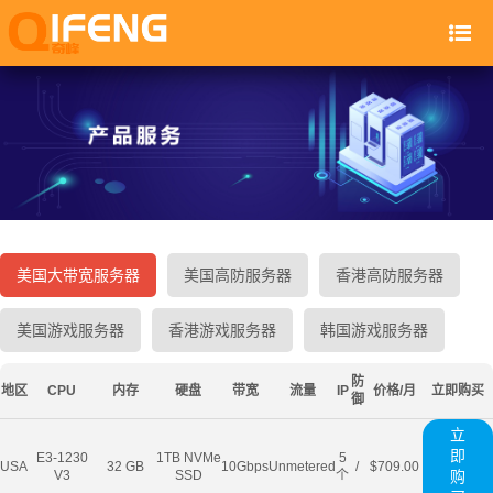
美国大带宽服务器
美国高防服务器
香港高防服务器
美国游戏服务器
香港游戏服务器
韩国游戏服务器
防
地区
CPU
内存
硬盘
带宽
流量
IP
价格/月
立即购买
御
立
即
E3-1230
1TB NVMe
5
USA
32 GB
10Gbps
Unmetered
/
$709.00
V3
SSD
个
购