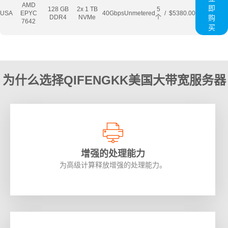
AMD
即
128 GB
2x 1 TB
5
USA
EPYC
40Gbps
Unmetered
/
$5380.00
DDR4
NVMe
个
购
7642
买
为什么选择QIFENGKK美国大带宽服务器
增强的处理能力
为高级计算释放增强的处理能力。