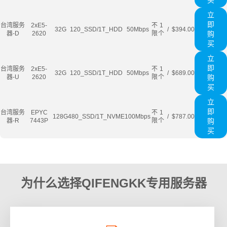
买
立
即
台湾服务
2xE5-
不
1
32G
120_SSD/1T_HDD
50Mbps
/
$394.00
器-D
2620
限
个
购
买
立
即
台湾服务
2xE5-
不
1
32G
120_SSD/1T_HDD
50Mbps
/
$689.00
器-U
2620
限
个
购
买
立
即
台湾服务
EPYC
不
1
128G
480_SSD/1T_NVME
100Mbps
/
$787.00
器-R
7443P
限
个
购
买
为什么选择QIFENGKK专用服务器