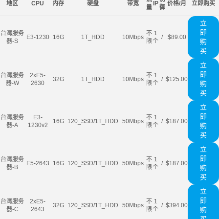
地区
CPU
内存
硬盘
带宽
IP
价格/月
立即购买
量
御
立
即
台湾服务
不
1
E3-1230
16G
1T_HDD
10Mbps
/
$89.00
器-S
限
个
购
买
立
即
台湾服务
2xE5-
不
1
32G
1T_HDD
10Mbps
/
$125.00
器-W
2630
限
个
购
买
立
即
台湾服务
E3-
不
1
16G
120_SSD/1T_HDD
50Mbps
/
$187.00
器-A
1230v2
限
个
购
买
立
即
台湾服务
不
1
E5-2643
16G
120_SSD/1T_HDD
50Mbps
/
$187.00
器-B
限
个
购
买
立
即
台湾服务
2xE5-
不
1
32G
120_SSD/1T_HDD
50Mbps
/
$394.00
器-C
2643
限
个
购