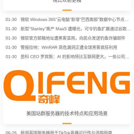
境比以前更糟
01-30
微软 Windows 365“云电脑”新增“巴西南部”数据中心节点，进一步降低南美用户延迟
01-30
新型“Stanley”黑产 MaaS 遭曝光，可令钓鱼扩展通过谷歌 Chrome 商店审核
01-30
微软官方邮箱地址遭黑客滥用，向民众发送钓鱼诈骗邮件
01-30
警报拉响：WinRAR 高危漏洞正遭全球黑客疯狂利用
01-30
思科 CEO 罗宾斯：AI 的影响将比互联网更大，一些公司会倒在“泡沫”中
美国站群服务器的技术特点和应用场景
06-26
租用英国服务器用于TikTok直播可行性与选购指南