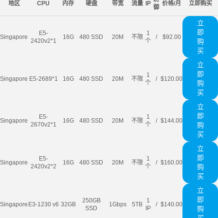
地区
CPU
内存
硬盘
带宽
流量
IP
价格/月
立即购买
御
立
即
E5-
1
Singapore
16G
480 SSD
20M
不限
/
$92.00
2420v2*1
个
购
买
立
即
1
Singapore
E5-2689*1
16G
480 SSD
20M
不限
/
$120.00
个
购
买
立
即
E5-
1
Singapore
16G
480 SSD
20M
不限
/
$144.00
2670v2*1
个
购
买
立
即
E5-
1
Singapore
16G
480 SSD
20M
不限
/
$160.00
2420v2*2
个
购
买
立
即
250GB
1
Singapore
E3-1230 v6
32GB
1Gbps
5TB
/
$140.00
SSD
IP
购