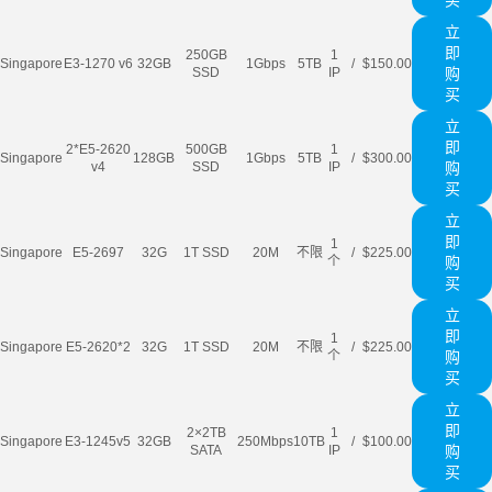
买
立
即
250GB
1
Singapore
E3-1270 v6
32GB
1Gbps
5TB
/
$150.00
SSD
IP
购
买
立
即
2*E5-2620
500GB
1
Singapore
128GB
1Gbps
5TB
/
$300.00
v4
SSD
IP
购
买
立
即
1
Singapore
E5-2697
32G
1T SSD
20M
不限
/
$225.00
个
购
买
立
即
1
Singapore
E5-2620*2
32G
1T SSD
20M
不限
/
$225.00
个
购
买
立
即
2×2TB
1
Singapore
E3-1245v5
32GB
250Mbps
10TB
/
$100.00
SATA
IP
购
买