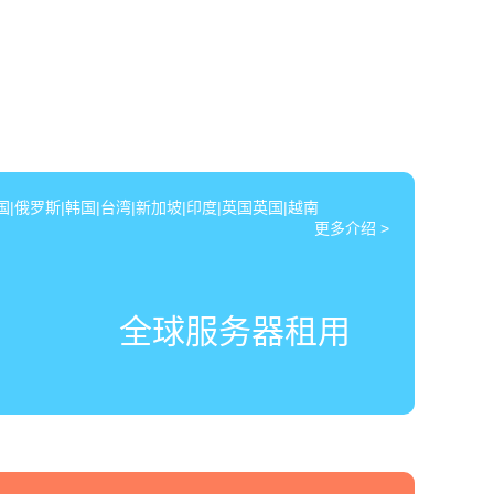
|俄罗斯|韩国|台湾|新加坡|印度|英国英国|越南
更多介绍 >
全球服务器租用