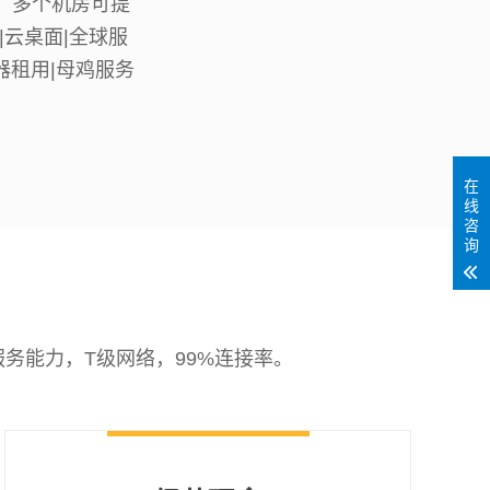
，多个机房可提
|云桌面|全球服
器租用|母鸡服务
在
线
咨
询
务能力，T级网络，99%连接率。