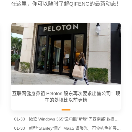
在这里，你可以随时了解QIFENG的最新动态！
互联网健身鼻祖 Peloton 股东再次要求出售公司：现
在的处境比以前更糟
01-30
微软 Windows 365“云电脑”新增“巴西南部”数据中心节点，进一步降低南美用户延迟
01-30
新型“Stanley”黑产 MaaS 遭曝光，可令钓鱼扩展通过谷歌 Chrome 商店审核